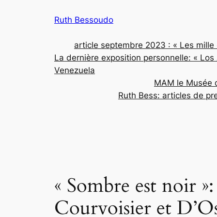
Aller
Ruth Bessoudo
au
contenu
article septembre 2023 : « Les mille
La dernière exposition personnelle: « L
Venezuela
MAM le Musée d’
Ruth Bess: articles de pr
« Sombre est noir »:
Courvoisier et D’